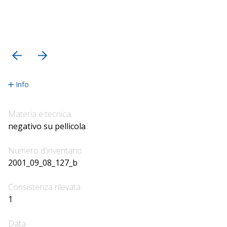
precedente
successiva
Info
Materia e tecnica
negativo su pellicola
Numero d'inventario
2001_09_08_127_b
Consistenza rilevata
1
Data