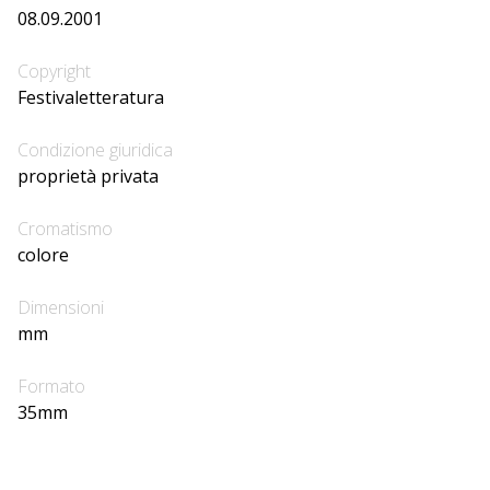
08.09.2001
Copyright
Festivaletteratura
Condizione giuridica
proprietà privata
Cromatismo
colore
Dimensioni
mm
Formato
35mm