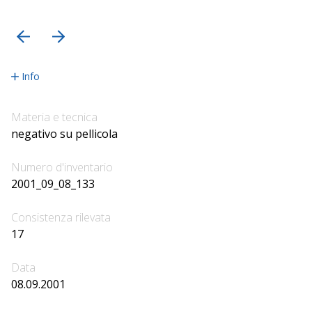
precedente
successiva
Info
Materia e tecnica
negativo su pellicola
Numero d'inventario
2001_09_08_133
Consistenza rilevata
17
Data
08.09.2001