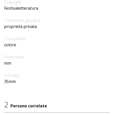
Copyright
Festivaletteratura
Condizione giuridica
proprietà privata
Cromatismo
colore
Dimensioni
mm
Formato
35mm
2
Persone correlate