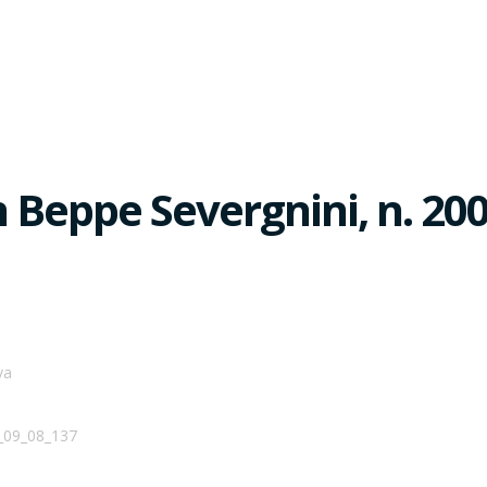
Beppe Severgnini, n. 20
va
1_09_08_137