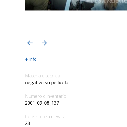
precedente
successiva
Info
Materia e tecnica
negativo su pellicola
Numero d'inventario
2001_09_08_137
Consistenza rilevata
23