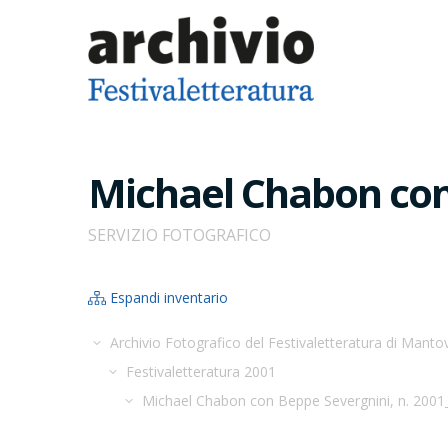
Michael Chabon con 
SERVIZIO FOTOGRAFICO
Espandi inventario
Archivio Fotografico del Festivaletteratura di Manto
Festivaletteratura 2001
Michael Chabon con Beppe Severgnini, n. 200