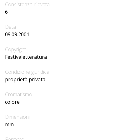
Consistenza rilevata
6
Data
09.09.2001
Copyright
Festivaletteratura
Condizione giuridica
proprietà privata
Cromatismo
colore
Dimensioni
mm
Formato