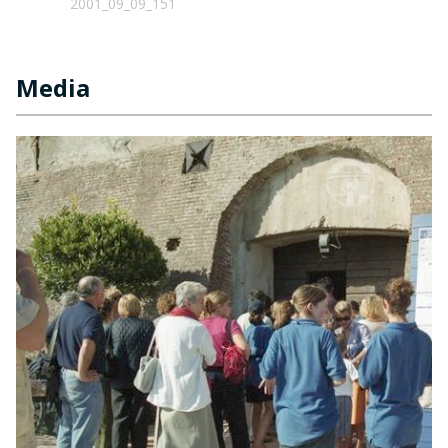
2001_09_09_151
Media