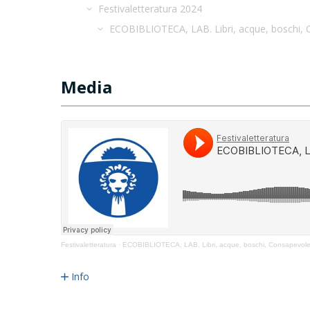
Festivaletteratura 2024
ECOBIBLIOTECA, LAB. Libri, acque, boschi, 
Media
Festivaletteratura
·
ECOBIBLIOTECA, LAB. Libri, acque, boschi, Consapevol
Info