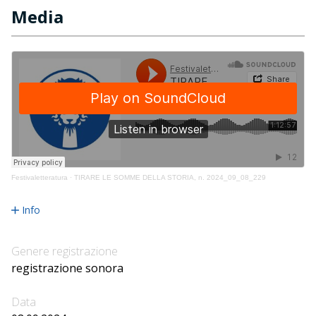
Media
Festivaletteratura
·
TIRARE LE SOMME DELLA STORIA, n. 2024_09_08_229
Info
Genere registrazione
registrazione sonora
Data