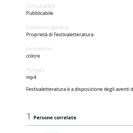
Consultabilità
Pubblicabile.
Condizione giuridica
Proprietà di Festivaletteratura
Cromatismo
colore
Formato
mp4
Festivaletteratura è a disposizione degli aventi d
1
Persone correlate