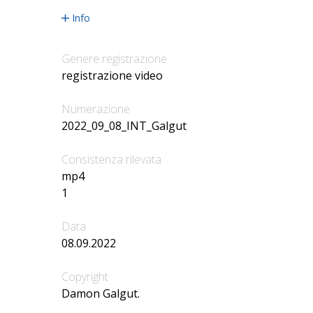
Info
Genere registrazione
registrazione video
Numerazione
2022_09_08_INT_Galgut
Consistenza rilevata
mp4
1
Data
08.09.2022
Copyright
Damon Galgut.