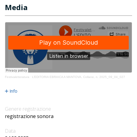
Media
Festivaletteratura
·
L’EDITORIA EBRAICA A MANTOVA, Collane, n. 2025_09_04_027
Info
Genere registrazione
registrazione sonora
Data