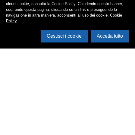
alcuni cookie, consulta la Cookie Policy. Chiudendo questo banner,
scorrendo questa pagina, cliccando su un link o proseguendo la
navigazione in altra maniera, acconsenti all’uso dei cookie.
Cookie
Policy
Gestisci i cookie
Accetta tutto
Cerca in archivio
Inventario
Documenti
Foto
Audio
Video