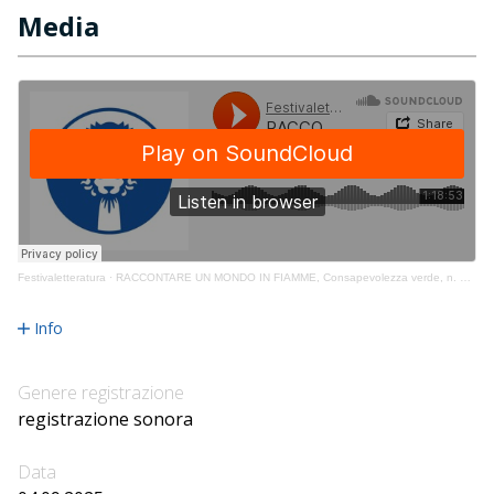
Media
Festivaletteratura
·
RACCONTARE UN MONDO IN FIAMME, Consapevolezza verde, n. 2025_09_04_039
Info
Genere registrazione
registrazione sonora
Data