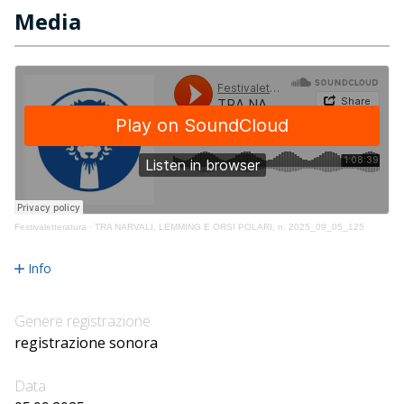
Media
Festivaletteratura
·
TRA NARVALI, LEMMING E ORSI POLARI, n. 2025_09_05_125
Info
Genere registrazione
registrazione sonora
Data