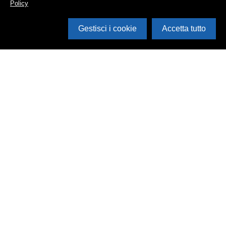
Policy
Gestisci i cookie
Accetta tutto
Cerca in archivio
Inventario
Documenti
Foto
Audio
Video
Edizioni
Enti
Persone