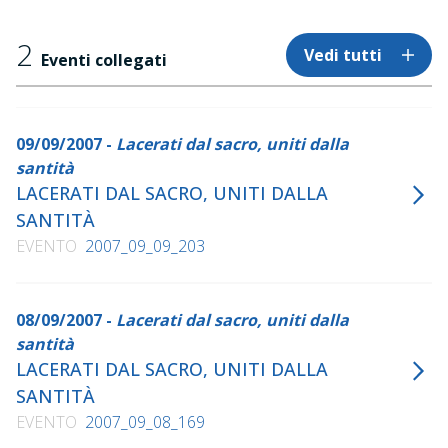
condannato alla sterilità. Perché credere, oggi come
ieri, equivale quasi sempre a sconfessare? Per
2
Vedi tutti
elaborare, per capire, Haim Baharier propone, scandito
Eventi collegati
in due
momenti, un percorso di pensiero.
09/09/2007 -
Lacerati dal sacro, uniti dalla
santità
LACERATI DAL SACRO, UNITI DALLA
SANTITÀ
EVENTO
2007_09_09_203
08/09/2007 -
Lacerati dal sacro, uniti dalla
santità
LACERATI DAL SACRO, UNITI DALLA
SANTITÀ
EVENTO
2007_09_08_169