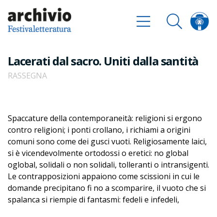
Lacerati dal sacro. Uniti dalla santità
RASSEGNA
Spaccature della contemporaneità: religioni si ergono
contro religioni; i ponti crollano, i richiami a origini
comuni sono come dei gusci vuoti. Religiosamente laici,
si è vicendevolmente ortodossi o eretici: no global
oglobal, solidali o non solidali, tolleranti o intransigenti.
Le contrapposizioni appaiono come scissioni in cui le
domande precipitano fi no a scomparire, il vuoto che si
spalanca si riempie di fantasmi: fedeli e infedeli,
ognuno credente nella propria verità, ognuno dall'altro