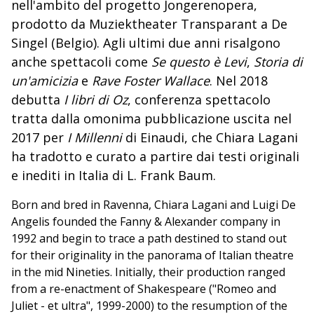
nell'ambito del progetto Jongerenopera,
prodotto da Muziektheater Transparant a De
Singel (Belgio). Agli ultimi due anni risalgono
anche spettacoli come
Se questo è Levi
,
Storia di
un'amicizia
e
Rave Foster Wallace
. Nel 2018
debutta
I libri di Oz
, conferenza spettacolo
tratta dalla omonima pubblicazione uscita nel
2017 per
I Millenni
di Einaudi, che Chiara Lagani
ha tradotto e curato a partire dai testi originali
e inediti in Italia di L. Frank Baum.
Born and bred in Ravenna, Chiara Lagani and Luigi De
Angelis founded the Fanny & Alexander company in
1992 and begin to trace a path destined to stand out
for their originality in the panorama of Italian theatre
in the mid Nineties. Initially, their production ranged
from a re-enactment of Shakespeare ("Romeo and
Juliet - et ultra", 1999-2000) to the resumption of the