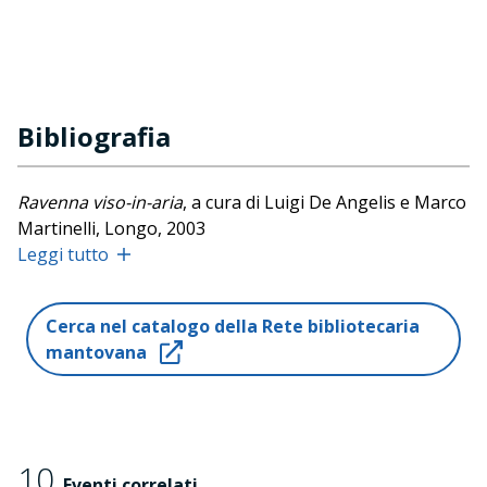
Bibliografia
Ravenna viso-in-aria
, a cura di Luigi De Angelis e Marco
Martinelli, Longo, 2003
Leggi tutto
Ada. Romanzo teatrale per enigmi in sette dimore
liberamente tratto da Vladimir Nabokov
, Ubulibri, 2006
O/Z. Atlante di un viaggio teatrale
, Ubulibri, 2010
Cerca nel catalogo della Rete bibliotecaria
mantovana
L. Frank Baum,
I libri di Oz
, tradotti e raccontati da
Chiara Lagani, illustrazioni originali di Mara Cerri,
Einaudi, 2017
10
Eventi correlati