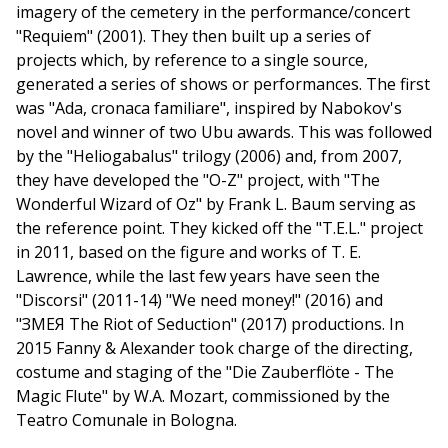
imagery of the cemetery in the performance/concert
"Requiem" (2001). They then built up a series of
projects which, by reference to a single source,
generated a series of shows or performances. The first
was "Ada, cronaca familiare", inspired by Nabokov's
novel and winner of two Ubu awards. This was followed
by the "Heliogabalus" trilogy (2006) and, from 2007,
they have developed the "O-Z" project, with "The
Wonderful Wizard of Oz" by Frank L. Baum serving as
the reference point. They kicked off the "T.E.L." project
in 2011, based on the figure and works of T. E.
Lawrence, while the last few years have seen the
"Discorsi" (2011-14) "We need money!" (2016) and
"ЗМЕЯ The Riot of Seduction" (2017) productions. In
2015 Fanny & Alexander took charge of the directing,
costume and staging of the "Die Zauberflöte - The
Magic Flute" by W.A. Mozart, commissioned by the
Teatro Comunale in Bologna.