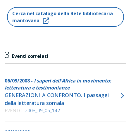
"Doni", Frassinelli, 2001
"Segreti", Frassinelli, 2002
Cerca nel catalogo della Rete bibliotecaria
"Rifugiati. Voci della diaspora somala", Meltemi, 2003
mantovana
"Mappe", Frassinelli, 2003
"Legami", Frassinelli, 2005
"Nodi", Frassinelli, 2008
3
Eventi correlati
06/09/2008 -
I saperi dell'Africa in movimento:
letteratura e testimonianze
GENERAZIONI A CONFRONTO. I passaggi
della letteratura somala
EVENTO
2008_09_06_142