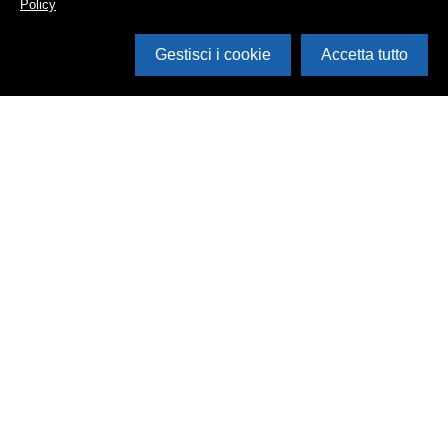
Policy
Gestisci i cookie
Accetta tutto
Cerca in archivio
Inventario
Documenti
Foto
Audio
Video
Edizioni
Enti
Persone