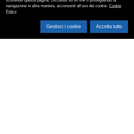
scorrendo questa pagina, cliccando su un link o proseguendo la
navigazione in altra maniera, acconsenti all’uso dei cookie.
Cookie
Policy
Gestisci i cookie
Accetta tutto
Cerca in archivio
Inventario
Documenti
Foto
Audio
Video
Edizioni
Enti