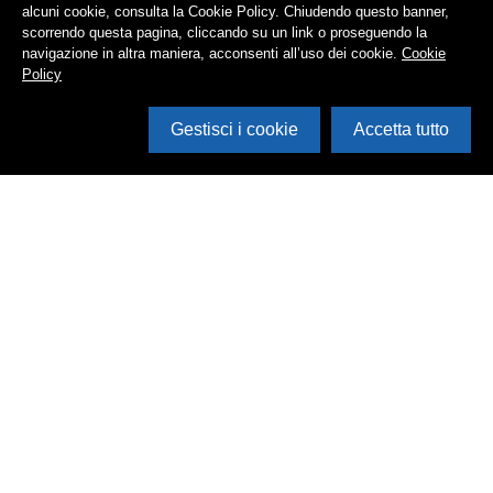
alcuni cookie, consulta la Cookie Policy. Chiudendo questo banner,
scorrendo questa pagina, cliccando su un link o proseguendo la
navigazione in altra maniera, acconsenti all’uso dei cookie.
Cookie
Policy
Gestisci i cookie
Accetta tutto
Cerca in archivio
Inventario
Documenti
Foto
Audio
Video