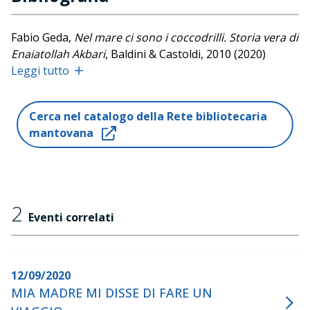
Fabio Geda,
Nel mare ci sono i coccodrilli. Storia vera di
Enaiatollah Akbari
, Baldini & Castoldi, 2010 (2020)
Leggi tutto
Storia di un figlio. Andata e ritorno
, con Fabio Geda,
Baldini & Castoldi, 2020
Cerca nel catalogo della Rete bibliotecaria
mantovana
2
Eventi correlati
12/09/2020
MIA MADRE MI DISSE DI FARE UN