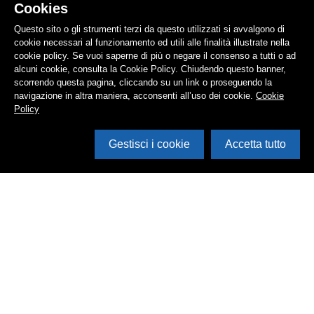
Cookies
Questo sito o gli strumenti terzi da questo utilizzati si avvalgono di
cookie necessari al funzionamento ed utili alle finalità illustrate nella
cookie policy. Se vuoi saperne di più o negare il consenso a tutti o ad
alcuni cookie, consulta la Cookie Policy. Chiudendo questo banner,
scorrendo questa pagina, cliccando su un link o proseguendo la
navigazione in altra maniera, acconsenti all’uso dei cookie.
Cookie
Policy
Gestisci i cookie
Accetta tutto
Cerca in archivio
Inventario
Documenti
Foto