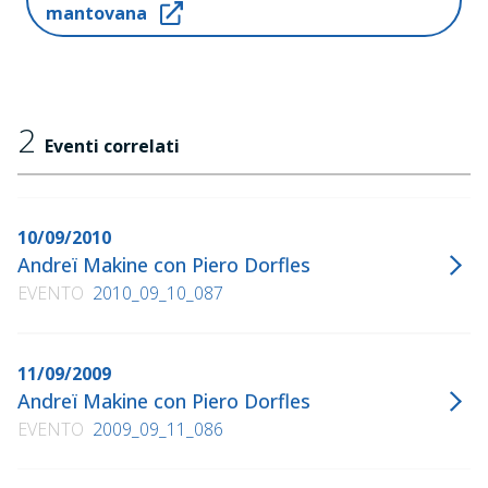
mantovana
"La donna che aspettava", Einaudi, 2006
"L'amore umano", Einaudi, 2008
"La terra e il cielo di Jacque Dorme", Passigli, 2008
"Il mondo secondo Gabriel. Mistero di Natale",
Liberilibri, 2009
2
Eventi correlati
10/09/2010
Andreï Makine con Piero Dorfles
EVENTO
2010_09_10_087
11/09/2009
Andreï Makine con Piero Dorfles
EVENTO
2009_09_11_086