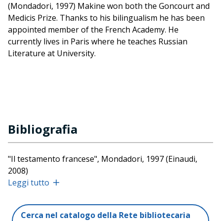
(Mondadori, 1997) Makine won both the Goncourt and
Medicis Prize. Thanks to his bilingualism he has been
appointed member of the French Academy. He
currently lives in Paris where he teaches Russian
Literature at University.
Bibliografia
"Il testamento francese", Mondadori, 1997 (Einaudi,
2008)
"Il delitto di Olga Arbelina", Passigli, 2001
Leggi tutto
"Confessioni di un alfiere caduto", Passigli, 2000
"Al tempo del fiume Amour", Passigli, 2000
Cerca nel catalogo della Rete bibliotecaria
"La musica di una vita", Einaudi, 2003