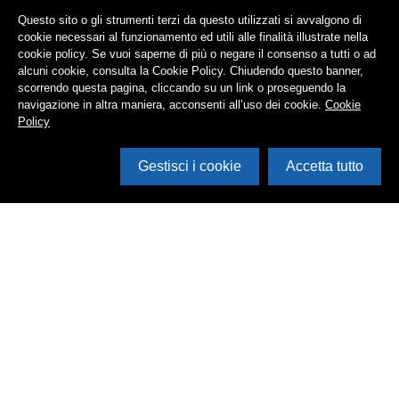
Questo sito o gli strumenti terzi da questo utilizzati si avvalgono di
cookie necessari al funzionamento ed utili alle finalità illustrate nella
cookie policy. Se vuoi saperne di più o negare il consenso a tutti o ad
alcuni cookie, consulta la Cookie Policy. Chiudendo questo banner,
scorrendo questa pagina, cliccando su un link o proseguendo la
navigazione in altra maniera, acconsenti all’uso dei cookie.
Cookie
Policy
Gestisci i cookie
Accetta tutto
Cerca in archivio
Inventario
Documenti
Foto