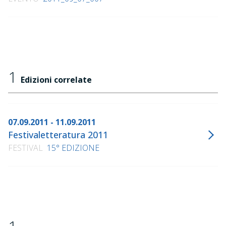
"From one room to the other: a story of contamination.
The relationship between adult and children analysis",
Internationa Journal of Psychoanalysis, 2011
1
Edizioni correlate
07.09.2011 - 11.09.2011
Festivaletteratura 2011
FESTIVAL
15° EDIZIONE