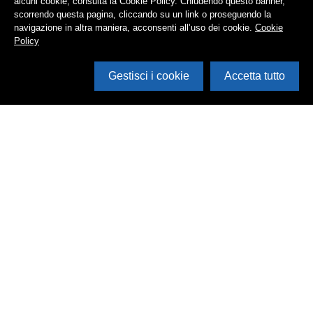
alcuni cookie, consulta la Cookie Policy. Chiudendo questo banner,
scorrendo questa pagina, cliccando su un link o proseguendo la
navigazione in altra maniera, acconsenti all’uso dei cookie.
Cookie
Policy
Gestisci i cookie
Accetta tutto
Cerca in archivio
Inventario
Documenti
Foto
Audio
Video
Edizioni