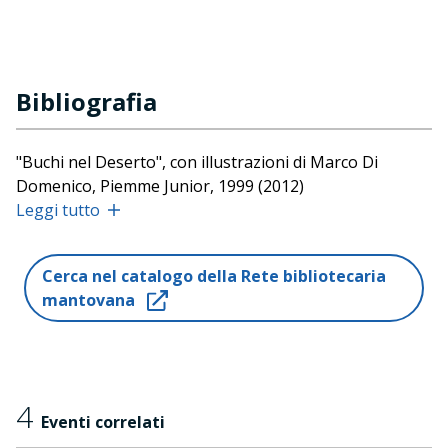
Bibliografia
"Buchi nel Deserto", con illustrazioni di Marco Di
Domenico, Piemme Junior, 1999 (2012)
"C'è un maschio nel bagno delle femmine!", con
Leggi tutto
illustrazioni di Sara Not, Piemme Junior, 2002
"La barzelletta piú divertente del mondo", con
Cerca nel catalogo della Rete bibliotecaria
illustrazioni di AntonGionata Ferrari, Piemme Junior,
mantovana
2004 (2005)
"Un gioco da ragazzi", con illustrazioni di Paolo D'Altan,
Piemme Junior, 2007
"Il Voltacarte. Storia di un re, una regina e un jolly",
Piemme Junior, 2012
4
Eventi correlati