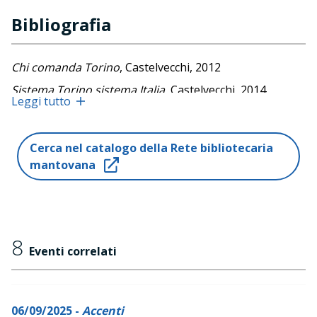
Bibliografia
Chi comanda Torino
, Castelvecchi, 2012
Sistema Torino sistema Italia
, Castelvecchi, 2014
Leggi tutto
Ancora dodici chilometri. Migranti in fuga sulla rotta
alpina
, Bollati Boringhieri, 2019
Cerca nel catalogo della Rete bibliotecaria
La guerra invisibile. Un viaggio del fronte dell'odio
mantovana
contro i migranti
, Einaudi, 2023
8
Eventi correlati
06/09/2025 -
Accenti