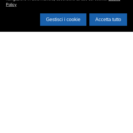
Policy
Gestisci i cookie
Accetta tutto
Cerca in archivio
Inventario
Documenti
Foto
Audio
Video
Edizioni
Enti
Persone