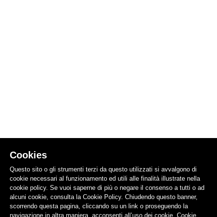
Cookies
Questo sito o gli strumenti terzi da questo utilizzati si avvalgono di
cookie necessari al funzionamento ed utili alle finalità illustrate nella
cookie policy. Se vuoi saperne di più o negare il consenso a tutti o ad
alcuni cookie, consulta la Cookie Policy. Chiudendo questo banner,
scorrendo questa pagina, cliccando su un link o proseguendo la
navigazione in altra maniera, acconsenti all’uso dei cookie.
Cookie