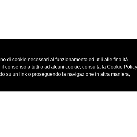
ono di cookie necessari al funzionamento ed utili alle finalità
 il consenso a tutti o ad alcuni cookie, consulta la Cookie Policy
o su un link o proseguendo la navigazione in altra maniera,
Cerca in archivio
Edizioni
Chi
Inventario
Enti
Per
Documenti
Persone
Ne