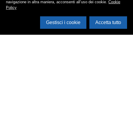
navigazione in altra maniera, acconsenti all’uso dei cookie.
Cookie
Policy
Gestisci i cookie
Accetta tutto
Cerca in archivio
Inventario
Documenti
Foto
Audio
Video
Edizioni
Enti