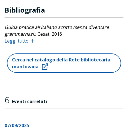
Bibliografia
Guida pratica all'italiano scritto (senza diventare
grammarnazi)
, Cesati 2016
Leggi tutto
Social-linguistica. Italiano e italiani dei social network
,
Cesati, 2017
Tienilo acceso. Posta, commenta, condividi senza
Cerca nel catalogo della Rete bibliotecaria
spegnere il cervello
, con Bruno Mastroianni,
mantovana
Longanesi, 2018
Potere alle parole. Perché usarle meglio
, Einaudi, 2019
Femminili singolari. Il femminismo è nelle parole
,
6
Effequ, 2020 (2022)
Eventi correlati
La tesi di laurea
, Zanichelli, 2019
Le ragioni del dubbio.
L'arte di usare le parole
, Einaudi,
2021
07/09/2025