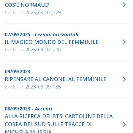
Chiamami così
COS’È NORMALE?
, Il Margine, 2022
EVENTO
2025_09_07_229
Parole contro la paura
(ebook), Longanesi, 2022
AA.VV.,
Parole d'altro genere. Come le scrittrici hanno
cambiato il mondo
, a cura di Vera Gheno, Rizzoli, 2023
07/09/2025 -
Lezioni orizzontali
L'antidoto
, Longanesi, 2023
IL MAGICO MONDO DEL FEMMINILE
Galateo della comunicazione
EVENTO
2025_09_07_206
, Cesati, 2023
Grammamanti. Immaginare futuri con le parole
,
Einaudi, 2024
09/09/2023
Nessunə è normale
, UTET, 2025
RIPENSARE AL CANONE. AL FEMMINILE
EVENTO
2023_09_09_135
08/09/2023 -
Accenti
ALLA RICERCA DEI BTS. CARTOLINE DELLA
COREA DEL SUD SULLE TRACCE DI
MICHELA MURGIA