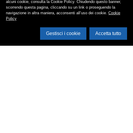
alcuni cookie, consulta la Cookie Policy. Chiudendo questo banner,
scorrendo questa pagina, cliccando su un link o proseguendo la
navigazione in altra maniera, acconsenti all’uso dei cookie.
Cookie
Policy
Gestisci i cookie
Accetta tutto
Cerca in archivio
Inventario
Documenti
Foto
Audio
Video
Edizioni