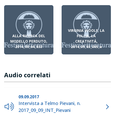
VIRGINIA WOOLF, LA
ALLA RICERCA DEL
FOLLIA, LA
MODELLO PERDUTO,
CREATIVITÁ,
2014_09_04_033
2014_09_03_005_a
Audio correlati
09.09.2017
Intervista a Telmo Pievani, n.
2017_09_09_INT_Pievani