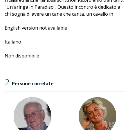
l'Italia ed anche famosa scrittrice. Ricordiamo tra i tanti:
"Un'aringa in Paradiso". Questo incontro è dedicato a
chi sogna di avere un cane che canta, un cavallo in
giardino, un elefante per amico e a tutti quelli che
amano scherzare se non con i fatti almeno con le
English version not available
parole.
Italiano
Non disponibile
2
Persone correlate