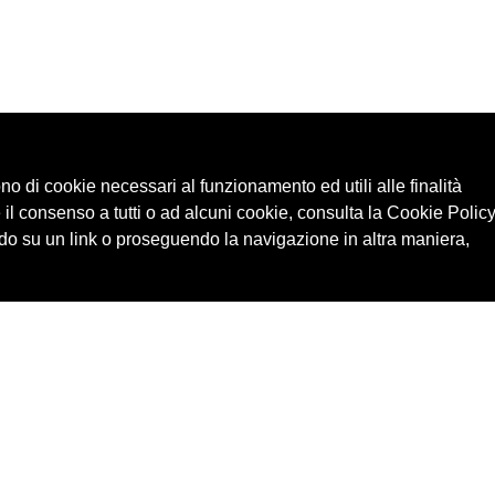
ono di cookie necessari al funzionamento ed utili alle finalità
 il consenso a tutti o ad alcuni cookie, consulta la Cookie Policy
o su un link o proseguendo la navigazione in altra maniera,
Cerca in archivio
Edizioni
Chi
Inventario
Enti
Per
Documenti
Persone
Ne
Foto
Temi