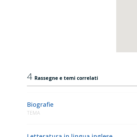
4
Rassegne e temi correlati
Biografie
TEMA
Letteratura in lingua inglese