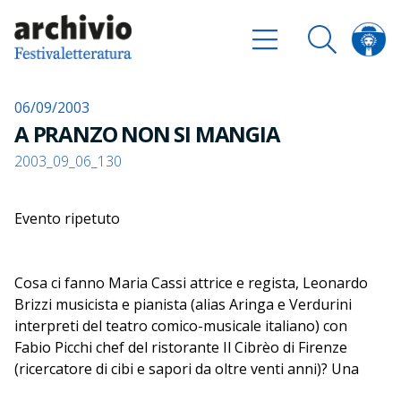
06/09/2003
A PRANZO NON SI MANGIA
2003_09_06_130
Evento ripetuto
Cosa ci fanno Maria Cassi attrice e regista, Leonardo
Brizzi musicista e pianista (alias Aringa e Verdurini
interpreti del teatro comico-musicale italiano) con
Fabio Picchi chef del ristorante Il Cibrèo di Firenze
(ricercatore di cibi e sapori da oltre venti anni)? Una
cosa è certa: si entra a bocca asciutta e... si esce a bocca