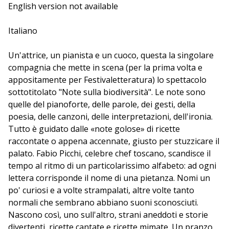
asciutta.
English version not available
Italiano
Battello ore 11.30 L'evento 130 ha subito variazioni
rispetto a quanto riportato sul programma.
Un'attrice, un pianista e un cuoco, questa la singolare
Originariamente il suo svolgimento era previsto presso
compagnia che mette in scena (per la prima volta e
il Club Nautico.
appositamente per Festivaletteratura) lo spettacolo
sottotitolato "Note sulla biodiversità". Le note sono
quelle del pianoforte, delle parole, dei gesti, della
poesia, delle canzoni, delle interpretazioni, dell'ironia.
Tutto è guidato dalle «note golose» di ricette
raccontate o appena accennate, giusto per stuzzicare il
palato. Fabio Picchi, celebre chef toscano, scandisce il
tempo al ritmo di un particolarissimo alfabeto: ad ogni
lettera corrisponde il nome di una pietanza. Nomi un
po' curiosi e a volte strampalati, altre volte tanto
normali che sembrano abbiano suoni sconosciuti.
Nascono così, uno sull'altro, strani aneddoti e storie
divertenti, ricette cantate e ricette mimate. Un pranzo