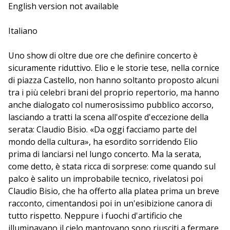
centimetropolitane", approdano in piazza Castello per
English version not available
uno dei loro leggendari concerti con la partecipazione
di ospiti a sorpresa.
Italiano
Uno show di oltre due ore che definire concerto è
sicuramente riduttivo. Elio e le storie tese, nella cornice
di piazza Castello, non hanno soltanto proposto alcuni
tra i più celebri brani del proprio repertorio, ma hanno
anche dialogato col numerosissimo pubblico accorso,
lasciando a tratti la scena all'ospite d'eccezione della
serata: Claudio Bisio. «Da oggi facciamo parte del
mondo della cultura», ha esordito sorridendo Elio
prima di lanciarsi nel lungo concerto. Ma la serata,
come detto, è stata ricca di sorprese: come quando sul
palco è salito un improbabile tecnico, rivelatosi poi
Claudio Bisio, che ha offerto alla platea prima un breve
racconto, cimentandosi poi in un'esibizione canora di
tutto rispetto. Neppure i fuochi d'artificio che
illuminavano il cielo mantovano sono riusciti a fermare