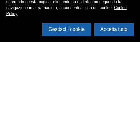
scorrendo questa pagina, cliccando su un link o proseguendo la
navigazione in altra maniera, acconsenti all’uso dei cookie.
Cookie
Policy
Gestisci i cookie
Accetta tutto
Cerca in archivio
Inventario
Documenti
Foto
Audio
Video
Edizioni