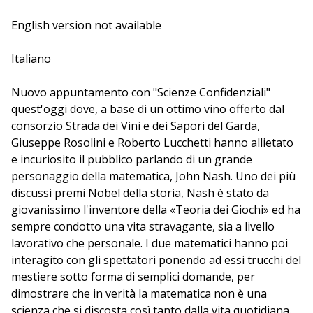
Rosolini e Roberto Lucchetti sveleranno i concetti
chiave di un'elegantissima soluzione formale, non
English version not available
lontana dai dilemmi del nostro agire.
Italiano
Le Scienze Confidenziali tornano al Festival per
affrontare argomenti ritenuti difficili o da specialisti.
Nuovo appuntamento con "Scienze Confidenziali"
Nell'atmosfera confidenziale che si crea seduti a un
quest'oggi dove, a base di un ottimo vino offerto dal
tavolo con un bicchiere di vino tutto si scioglie, e anche
consorzio Strada dei Vini e dei Sapori del Garda,
le scienze trovano quel calore e quel tono colloquiale
Giuseppe Rosolini e Roberto Lucchetti hanno allietato
che le rende accessibili a tutti.
e incuriosito il pubblico parlando di un grande
personaggio della matematica, John Nash. Uno dei più
discussi premi Nobel della storia, Nash è stato da
L'evento 168 ha subito variazioni rispetto a quanto
giovanissimo l'inventore della «Teoria dei Giochi» ed ha
riportato sul programma. Originariamente il suo
sempre condotto una vita stravagante, sia a livello
svolgimento era previsto presso il Circolo Arci Virgilio,
lavorativo che personale. I due matematici hanno poi
inoltre non era prevista la presenza di Giovanni
interagito con gli spettatori ponendo ad essi trucchi del
Filocamo.
mestiere sotto forma di semplici domande, per
dimostrare che in verità la matematica non è una
scienza che si discosta così tanto dalla vita quotidiana.