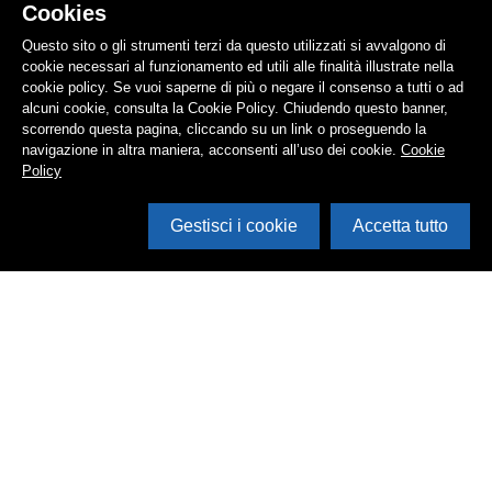
Cookies
Questo sito o gli strumenti terzi da questo utilizzati si avvalgono di
cookie necessari al funzionamento ed utili alle finalità illustrate nella
cookie policy. Se vuoi saperne di più o negare il consenso a tutti o ad
alcuni cookie, consulta la Cookie Policy. Chiudendo questo banner,
scorrendo questa pagina, cliccando su un link o proseguendo la
navigazione in altra maniera, acconsenti all’uso dei cookie.
Cookie
Policy
Gestisci i cookie
Accetta tutto
Cerca in archivio
Inventario
Documenti
Foto