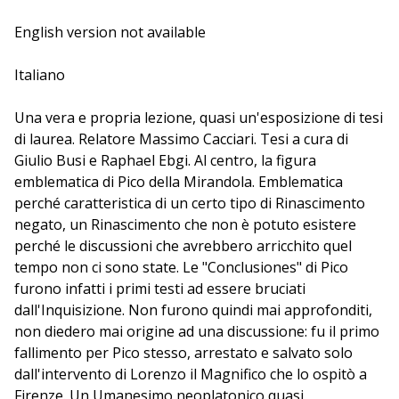
inventa la censura, arma l'Inquisizione, uccide i propri
figli prediletti. Giulio Busi e Raphael Ebgi - esperti
English version not available
d'Umanesimo mitologico, magico e cabbalistico -
dialogano col filosofo Massimo Cacciari su questo
Italiano
Rinascimento negato. Discutono delle
Conclusiones
di
Giovanni Pico, il primo libro a stampa bruciato dagli
Una vera e propria lezione, quasi un'esposizione di tesi
inquisitori, e s'affacciano sul cratere magmatico delle
di laurea. Relatore Massimo Cacciari. Tesi a cura di
rimozioni e delle negazioni quattrocentesche, per
Giulio Busi e Raphael Ebgi. Al centro, la figura
recuperare veramente il passato e far rivivere la
emblematica di Pico della Mirandola. Emblematica
cultura italiana d'oggi.
perché caratteristica di un certo tipo di Rinascimento
negato, un Rinascimento che non è potuto esistere
perché le discussioni che avrebbero arricchito quel
tempo non ci sono state. Le "Conclusiones" di Pico
furono infatti i primi testi ad essere bruciati
dall'Inquisizione. Non furono quindi mai approfonditi,
non diedero mai origine ad una discussione: fu il primo
fallimento per Pico stesso, arrestato e salvato solo
dall'intervento di Lorenzo il Magnifico che lo ospitò a
Firenze. Un Umanesimo neoplatonico quasi