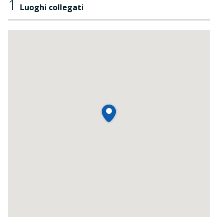
1
Luoghi collegati