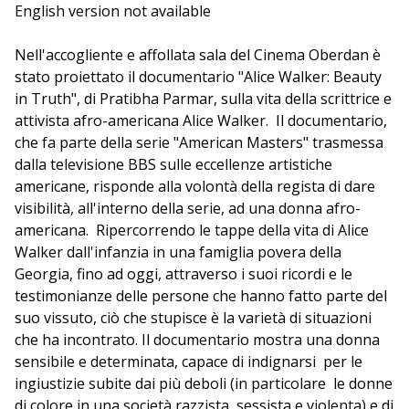
innovativo romanzo
English version not available
Il colore viola
, vicenda universale
di lotta e successo contro ogni avversità. Celebrata ma
anche osteggiata, oltre che una scrittrice Walker è
Nell'accogliente e affollata sala del Cinema Oberdan è
stata una coraggiosa e anticipatrice attivista per i diritti
stato proiettato il documentario "Alice Walker: Beauty
umani, capace di ispirare tanti altri a esprimere la loro
in Truth", di Pratibha Parmar, sulla vita della scrittrice e
rabbia contro ingiustizie e discriminazioni. La sua
attivista afro-americana Alice Walker. Il documentario,
storia è anche quella di un paese e di un popolo, e dei
che fa parte della serie "American Masters" trasmessa
cambiamenti cruciali che hanno attraversato.
dalla televisione BBS sulle eccellenze artistiche
americane, risponde alla volontà della regista di dare
visibilità, all'interno della serie, ad una donna afro-
americana. Ripercorrendo le tappe della vita di Alice
Walker dall'infanzia in una famiglia povera della
Georgia, fino ad oggi, attraverso i suoi ricordi e le
testimonianze delle persone che hanno fatto parte del
suo vissuto, ciò che stupisce è la varietà di situazioni
che ha incontrato. Il documentario mostra una donna
sensibile e determinata, capace di indignarsi per le
ingiustizie subite dai più deboli (in particolare le donne
di colore in una società razzista, sessista e violenta) e di