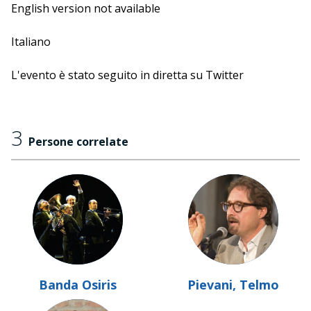
all'accoppiamento. Diretti da Federico Taddia, la Banda
English version not available
Osiris e il filosofo della scienza Telmo Pievani danno
vita ad un incontro/scontro/spettacolo tra il sex e il sax.
Italiano
L'evento è stato seguito in diretta su Twitter
3
Persone correlate
Banda Osiris
Pievani, Telmo