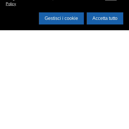
Policy
Gestisci i cookie
Accetta tutto
Cerca in archivio
Inventario
Documenti
Foto
Audio
Video
Edizioni
Enti
Persone