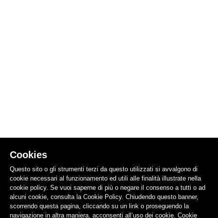
Cookies
Questo sito o gli strumenti terzi da questo utilizzati si avvalgono di
cookie necessari al funzionamento ed utili alle finalità illustrate nella
cookie policy. Se vuoi saperne di più o negare il consenso a tutti o ad
alcuni cookie, consulta la Cookie Policy. Chiudendo questo banner,
scorrendo questa pagina, cliccando su un link o proseguendo la
navigazione in altra maniera, acconsenti all’uso dei cookie.
Cookie