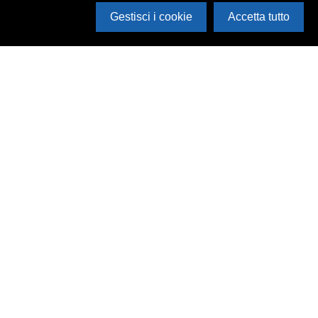
Gestisci i cookie
Accetta tutto
Cerca in archivio
Inventario
Documenti
Foto
Audio
Video
Edizioni
Enti
Persone
Temi