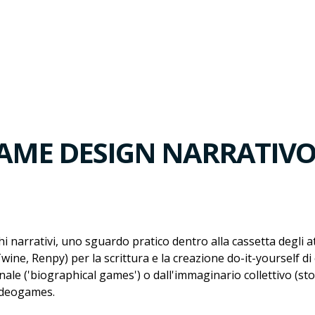
AME DESIGN NARRATIV
i narrativi, uno sguardo pratico dentro alla cassetta degli 
ne, Renpy) per la scrittura e la creazione do-it-yourself di e
le ('biographical games') o dall'immaginario collettivo (stori
ideogames.