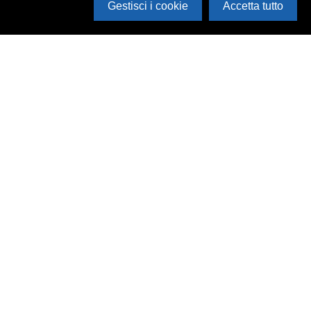
Gestisci i cookie
Accetta tutto
Cerca in archivio
Inventario
Documenti
Foto
Audio
Video
Edizioni
Enti
Persone
Temi
Rassegne