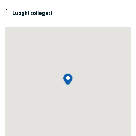
1
Luoghi collegati