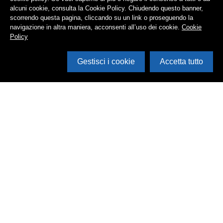
alcuni cookie, consulta la Cookie Policy. Chiudendo questo banner,
scorrendo questa pagina, cliccando su un link o proseguendo la
navigazione in altra maniera, acconsenti all’uso dei cookie.
Cookie
Policy
Gestisci i cookie
Accetta tutto
Cerca in archivio
Inventario
Documenti
Foto
Audio
Video