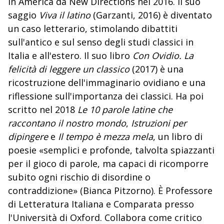
in America da New Directions nel 2016. Il suo
saggio
Viva il latino
(Garzanti, 2016) è diventato
un caso letterario, stimolando dibattiti
sull'antico e sul senso degli studi classici in
Italia e all'estero. Il suo libro
Con Ovidio. La
felicità di leggere un classico
(2017) è una
ricostruzione dell'immaginario ovidiano e una
riflessione sull'importanza dei classici. Ha poi
scritto nel 2018
Le 10 parole latine che
raccontano il nostro mondo
,
Istruzioni per
dipingere
e
Il tempo è mezza mela
, un libro di
poesie «semplici e profonde, talvolta spiazzanti
per il gioco di parole, ma capaci di ricomporre
subito ogni rischio di disordine o
contraddizione» (Bianca Pitzorno). È Professore
di Letteratura Italiana e Comparata presso
l'Università di Oxford. Collabora come critico