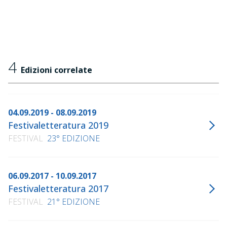
Le 10 parole latine che raccontano il nostro mondo
,
Istruzioni per dipingere
,
Il tempo è mezza mela. P
oesie per capire il mondo
,
illustrato dall'autore, Salani, 2018
4
Edizioni correlate
04.09.2019 - 08.09.2019
Festivaletteratura 2019
FESTIVAL
23° EDIZIONE
06.09.2017 - 10.09.2017
Festivaletteratura 2017
FESTIVAL
21° EDIZIONE