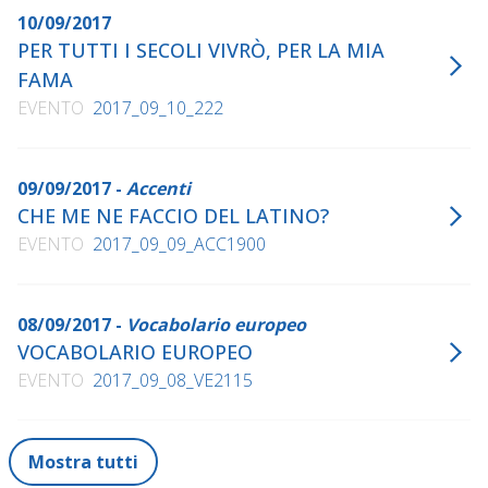
italiana
, Feltrinelli, 2009 (2013)
10/09/2017
Le parti dell'amore
, Sedizioni, 2010
PER TUTTI I SECOLI VIVRÒ, PER LA MIA
Rinascimento
FAMA
, Einaudi, 2010
EVENTO
2017_09_10_222
Per una biblioteca indispensabile. Cinquantadue
classici della letteratura italiana
, Einaudi, 2011
Le parole perdute di Amelia Lynd
, Feltrinelli, 2011
09/09/2017 -
Accenti
(2014)
CHE ME NE FACCIO DEL LATINO?
Fauci
, Feltrinelli, 2013
EVENTO
2017_09_09_ACC1900
Lacuna. Saggio sul non detto
, Einaudi, 2014
La vita non vissuta
, Feltrinelli, 2015
08/09/2017 -
Vocabolario europeo
Tradurre è un bacio
, Giuliano Landolfi, 2015
VOCABOLARIO EUROPEO
Viva il latino. Storia e bellezza di una lingua inutile
,
EVENTO
2017_09_08_VE2115
Garzanti, 2016 (2018)
Con Ovidio. La felicità di leggere un classico
, Garzanti,
2017 (GEDI, 2018)
Mostra tutti