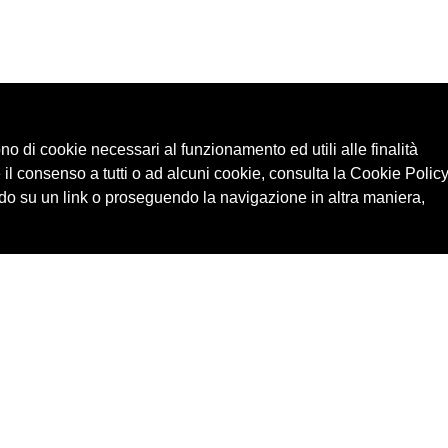
ono di cookie necessari al funzionamento ed utili alle finalità
 il consenso a tutti o ad alcuni cookie, consulta la Cookie Policy
o su un link o proseguendo la navigazione in altra maniera,
Cerca in archivio
Edizioni
Chi
Inventario
Enti
Per
Documenti
Persone
Ne
Foto
Temi
Audio
Rassegne