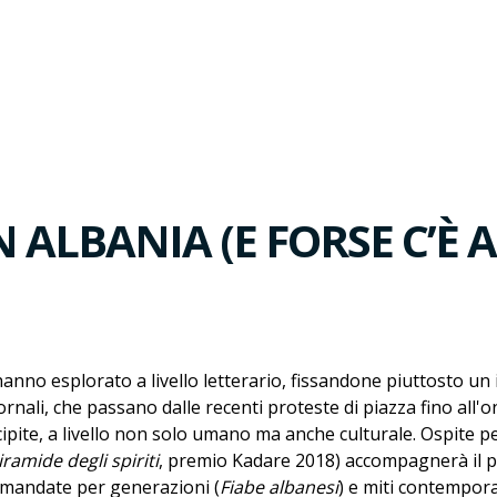
N ALBANIA (E FORSE C’È
hanno esplorato a livello letterario, fissandone piuttosto u
giornali, che passano dalle recenti proteste di piazza fino all
bicipite, a livello non solo umano ma anche culturale. Ospite pe
iramide degli spiriti
, premio Kadare 2018) accompagnerà il pu
amandate per generazioni (
Fiabe albanesi
) e miti contempora