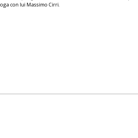
loga con lui Massimo Cirri.
ania e del Municipio di Tirana.