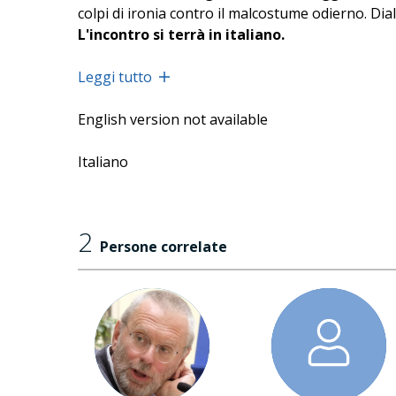
colpi di ironia contro il malcostume odierno. Dia
L'incontro si terrà in italiano.
Con il sostegno del Ministero della Cultura d’Alb
Leggi tutto
English version not available
Italiano
2
Persone correlate