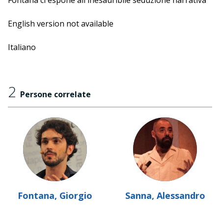
Fontana ci espone all'inesauribile seduzione narrativa
delle
Mille e una notte
.
In collaborazione con Fondazione Palazzo Te.
English version not available
Italiano
2
Persone correlate
Fontana, Giorgio
Sanna, Alessandro