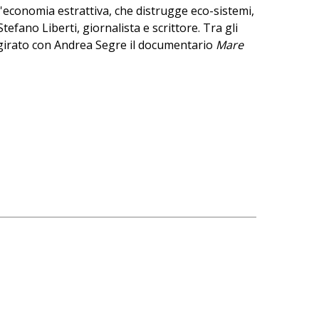
un'economia estrattiva, che distrugge eco-sistemi,
efano Liberti, giornalista e scrittore. Tra gli
girato con Andrea Segre il documentario
Mare
ure accomodarsi nell'area relax di Piazza Alberti,
ti d'ascolto radio nei giorni del Festival