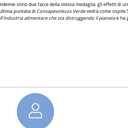
pandemie sono due facce della stessa medaglia: gli effetti di 
L'ultima puntata di
Consapevolezza Verde
vedrà come ospite St
ell'industria alimentare che sta distruggendo il pianeta
e ha 
 basta "sintonizzarsi" al sito 2020.festivaletteratura.it, opp
na e in altri luoghi della città dove saranno creati alcuni pun
valetteratura.it).