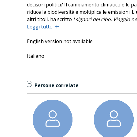
decisori politici? Il cambiamento climatico e le 
riduce la biodiversità e moltiplica le emissioni. 
altri titoli, ha scritto
I signori del cibo. Viaggio n
chiuso
Leggi tutto
.
Per seguire la diretta di Radio Festivaletteratura
English version not available
nelle biblioteche della rete bibliotecaria mantova
(l'elenco completo sarà disponibile su 2020.festi
Italiano
3
Persone correlate