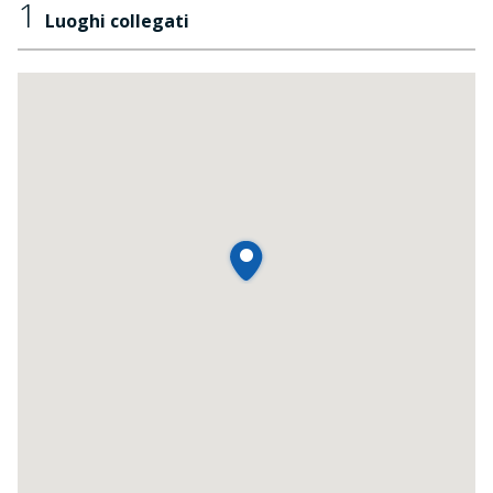
1
Luoghi collegati