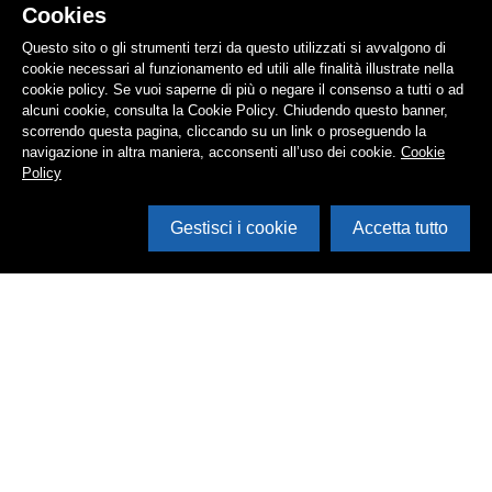
Cookies
Questo sito o gli strumenti terzi da questo utilizzati si avvalgono di
cookie necessari al funzionamento ed utili alle finalità illustrate nella
cookie policy. Se vuoi saperne di più o negare il consenso a tutti o ad
alcuni cookie, consulta la Cookie Policy. Chiudendo questo banner,
scorrendo questa pagina, cliccando su un link o proseguendo la
navigazione in altra maniera, acconsenti all’uso dei cookie.
Cookie
Policy
Gestisci i cookie
Accetta tutto
Cerca in archivio
Inventario
Documenti
Foto