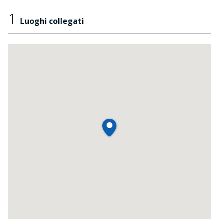
1
Luoghi collegati