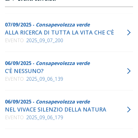
Le più piccole cose. L'esplorazione come esperienza
educativa
, Franco Angeli, 2019
In strada. Azioni partecipate in spazi pubblici
07/09/2025 -
Consapevolezza verde
, con Lola
Ottolini, Corraini, 2019
ALLA RICERCA DI TUTTA LA VITA CHE C’È
EVENTO
2025_09_07_200
Nel mondo
, Franco Angeli, 2020
Contesti intelligenti. Spazi, ambienti, luoghi possibili
dell'educare
, a cura di Monica Guerra e Fabrizio
06/09/2025 -
Consapevolezza verde
Bertolino, Edizioni Junior, 2020
C’È NESSUNO?
Una scuola condivisa. Per una cultura della felicità!
, a
EVENTO
2025_09_06_139
cura di Francesca Antonacci e Monica Guerra, Franco
Angeli, 2022
Accanto a bambine e bambini. Questioni e prospettive
06/09/2025 -
Consapevolezza verde
per educare nello 0 a 6
, a cura di Monica Guerra ed
NEL VIVACE SILENZIO DELLA NATURA
Elena Luciano, Edizioni Junior, 2023
EVENTO
2025_09_06_179
Taccuino per un luogo. Pagine per una ricerca
quotidiana
, Corraini, 2024