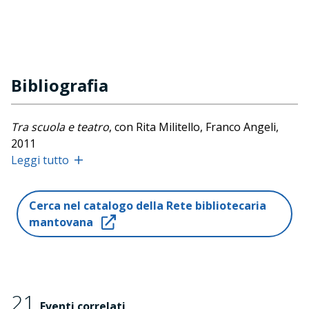
Bibliografia
Tra scuola e teatro
, con Rita Militello, Franco Angeli,
2011
Leggi tutto
Progettare esperienze e relazioni
, Edizioni Junior, 2013
Costruire partecipazione
, con Elena Luciano, Edizioni
Junior, 2014
Cerca nel catalogo della Rete bibliotecaria
mantovana
Fuori. Suggestioni tra educazione e natura
,
Franco
Angeli, 2015
Materie intelligenti
, Edizioni Junior, 2017
Una scuola possibile
, con Francesca Antonacci, Franco
21
Angeli, 2018
Eventi correlati