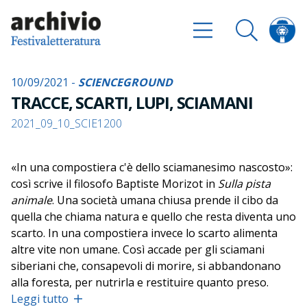
10/09/2021 -
SCIENCEGROUND
TRACCE, SCARTI, LUPI, SCIAMANI
2021_09_10_SCIE1200
«In una compostiera c'è dello sciamanesimo nascosto»:
così scrive il filosofo Baptiste Morizot in
Sulla pista
animale
. Una società umana chiusa prende il cibo da
quella che chiama natura e quello che resta diventa uno
scarto. In una compostiera invece lo scarto alimenta
altre vite non umane. Così accade per gli sciamani
siberiani che, consapevoli di morire, si abbandonano
alla foresta, per nutrirla e restituire quanto preso.
Come ritrovare questo rapporto con le altre vite non
Leggi tutto