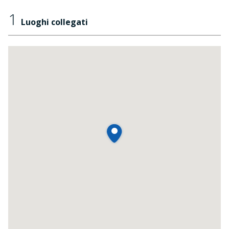
1
Luoghi collegati