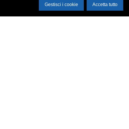
Gestisci i cookie
Accetta tutto
Cerca in archivio
Inventario
Documenti
Foto
Audio
Video
Edizioni
Enti
Persone
Temi
Rassegne