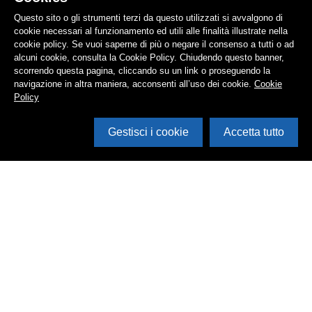
Questo sito o gli strumenti terzi da questo utilizzati si avvalgono di
cookie necessari al funzionamento ed utili alle finalità illustrate nella
cookie policy. Se vuoi saperne di più o negare il consenso a tutti o ad
alcuni cookie, consulta la Cookie Policy. Chiudendo questo banner,
scorrendo questa pagina, cliccando su un link o proseguendo la
navigazione in altra maniera, acconsenti all’uso dei cookie.
Cookie
Policy
Gestisci i cookie
Accetta tutto
Cerca in archivio
Inventario
Documenti
Foto