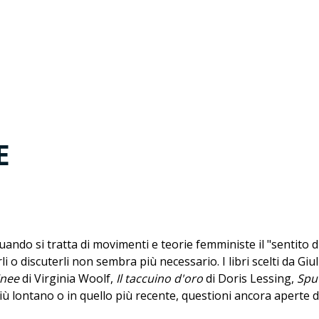
E
do si tratta di movimenti e teorie femministe il "sentito di
i o discuterli non sembra più necessario. I libri scelti da Giul
inee
di Virginia Woolf,
Il taccuino d'oro
di Doris Lessing,
Spu
ù lontano o in quello più recente, questioni ancora aperte d