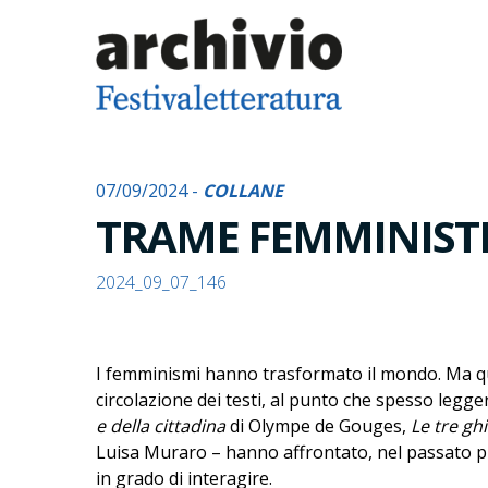
07/09/2024 -
COLLANE
TRAME FEMMINIST
2024_09_07_146
I femminismi hanno trasformato il mondo. Ma quan
circolazione dei testi, al punto che spesso leggerl
e della cittadina
di Olympe de Gouges,
Le tre gh
Luisa Muraro – hanno affrontato, nel passato pi
in grado di interagire.