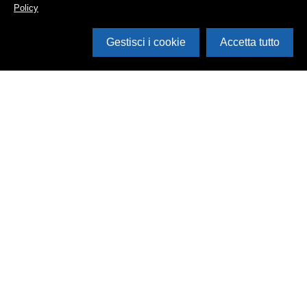
Policy
Gestisci i cookie
Accetta tutto
Cerca in archivio
Inventario
Documenti
Foto
Audio
Video
Edizioni
Enti
Persone