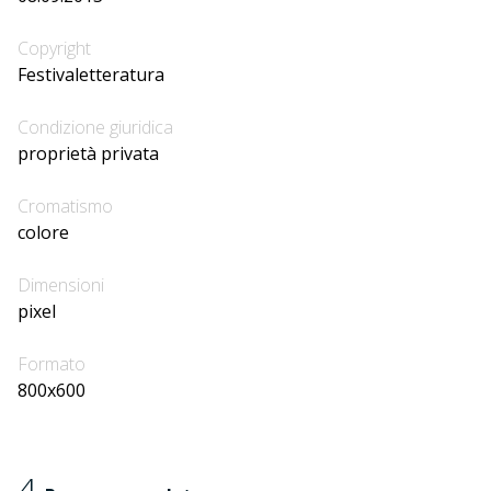
Copyright
Festivaletteratura
Condizione giuridica
proprietà privata
Cromatismo
colore
Dimensioni
pixel
Formato
800x600
4