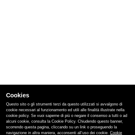
Cookies
Questo sito o gli strumenti terzi da questo utilizzati si avvalgono di
cookie necessari al funzionamento ed utili alle finalità illustrate nella
cookie policy. Se vuoi saperne di più o negare il consenso a tutti o ad
alcuni cookie, consulta la Cookie Policy. Chiudendo questo banner,
scorrendo questa pagina, cliccando su un link o proseguendo la
navigazione in altra maniera, acconsenti all’uso dei cookie.
Cookie