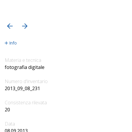
precedente
successiva
Info
Materia e tecnica
fotografia digitale
Numero d'inventario
2013_09_08_231
Consistenza rilevata
20
Data
08.09.2013