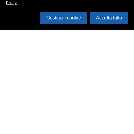
Policy
Gestisci i cookie
Accetta tutto
Cerca in archivio
Inventario
Documenti
Foto
Audio
Video
Edizioni
Enti
Persone