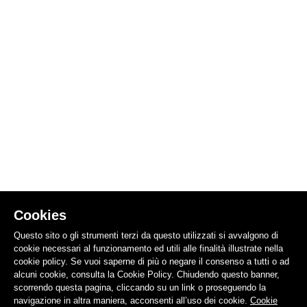
Cookies
Questo sito o gli strumenti terzi da questo utilizzati si avvalgono di
cookie necessari al funzionamento ed utili alle finalità illustrate nella
cookie policy. Se vuoi saperne di più o negare il consenso a tutti o ad
alcuni cookie, consulta la Cookie Policy. Chiudendo questo banner,
scorrendo questa pagina, cliccando su un link o proseguendo la
navigazione in altra maniera, acconsenti all’uso dei cookie.
Cookie