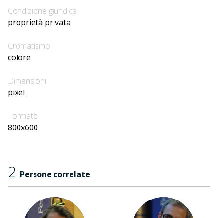
Condizione giuridica
proprietà privata
Cromatismo
colore
Dimensioni
pixel
Formato
800x600
2
Persone correlate