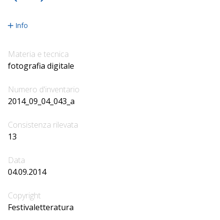
precedente
successiva
Info
Materia e tecnica
fotografia digitale
Numero d'inventario
2014_09_04_043_a
Consistenza rilevata
13
Data
04.09.2014
Copyright
Festivaletteratura