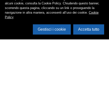
alcuni cookie, consulta la Cookie Policy. Chiudendo questo banner,
scorrendo questa pagina, cliccando su un link o proseguendo la
navigazione in altra maniera, acconsenti all’uso dei cookie.
Cookie
Policy
Gestisci i cookie
Accetta tutto
Cerca in archivio
Inventario
Documenti
Foto
Audio
Video