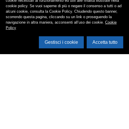
cookie necessari al funzionamento ed utili alle finalità illustrate nella
cookie policy. Se vuoi saperne di più o negare il consenso a tutti o ad
alcuni cookie, consulta la Cookie Policy. Chiudendo questo banner,
scorrendo questa pagina, cliccando su un link o proseguendo la
navigazione in altra maniera, acconsenti all’uso dei cookie.
Cookie
Policy
Gestisci i cookie
Accetta tutto
Cerca in archivio
Inventario
Documenti
Foto
Audio
Video